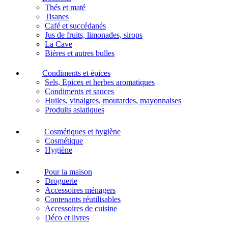
Thés et maté
Tisanes
Café et succédanés
Jus de fruits, limonades, sirops
La Cave
Bières et autres bulles
Condiments et épices
Sels, Epices et herbes aromatiques
Condiments et sauces
Huiles, vinaigres, moutardes, mayonnaises
Produits asiatiques
Cosmétiques et hygiène
Cosmétique
Hygiène
Pour la maison
Droguerie
Accessoires ménagers
Contenants réutilisables
Accessoires de cuisine
Déco et livres