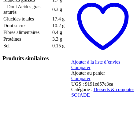
– Dont Acides gras
0.3 g
saturés
Glucides totales
17.4 g
Dont sucres
10.2 g
Fibres alimentaires
0.4 g
Protéines
3.3 g
Sel
0.15 g
Produits similaires
Ajouter à la liste d’envies
Comparer
Ajouter au panier
Comparer
UGS :
9191ed57e3ea
Catégorie :
Desserts & compotes
SOJADE