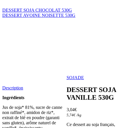
DESSERT SOJA CHOCOLAT 530G
DESSERT AVOINE NOISETTE 530G
SOJADE
Description
DESSERT SOJA
VANILLE 530G
Ingrédients
Jus de soja* 81%, sucre de canne
3,04
€
non raffiné*, amidon de riz*,
5,74
€
/
kg
extrait de blé en poudre (garanti
sans gluten), arôme naturel de
Ce dessert au soja français,
vanille*, épaississants: