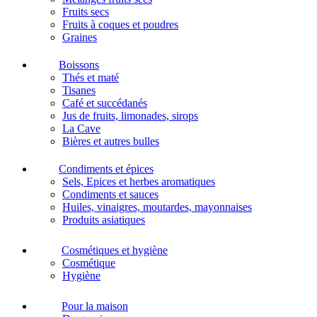
Fruits secs
Fruits à coques et poudres
Graines
Boissons
Thés et maté
Tisanes
Café et succédanés
Jus de fruits, limonades, sirops
La Cave
Bières et autres bulles
Condiments et épices
Sels, Epices et herbes aromatiques
Condiments et sauces
Huiles, vinaigres, moutardes, mayonnaises
Produits asiatiques
Cosmétiques et hygiène
Cosmétique
Hygiène
Pour la maison