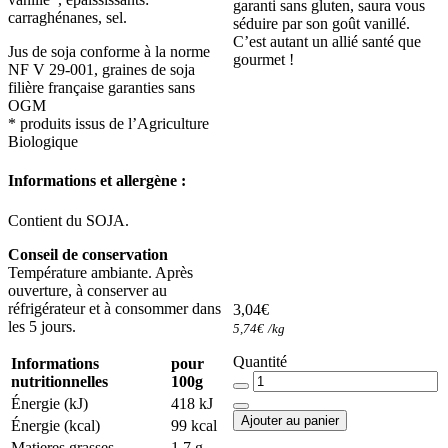
garanti sans gluten, saura vous
carraghénanes, sel.
séduire par son goût vanillé.
C’est autant un allié santé que
Jus de soja conforme à la norme
gourmet !
NF V 29-001, graines de soja
filière française garanties sans
OGM
* produits issus de l’Agriculture
Biologique
Informations et allergène :
Contient du SOJA.
Conseil de conservation
Température ambiante. Après
ouverture, à conserver au
réfrigérateur et à consommer dans
3,04
€
les 5 jours.
5,74
€
/
kg
Quantité
Quantité
Informations
pour
nutritionnelles
100g
Énergie (kJ)
418 kJ
Ajouter au panier
Énergie (kcal)
99 kcal
Matieres grasses
1.7 g