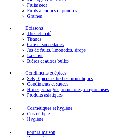
Fruits secs
Fruits à coques et poudres
Graines
Boissons
Thés et maté
Tisanes
Café et succédanés
Jus de fruits, limonades, sirops
La Cave
Bières et autres bulles
Condiments et épices
Sels, Epices et herbes aromatiques
Condiments et sauces
Huiles, vinaigres, moutardes, mayonnaises
Produits asiatiques
Cosmétiques et hygiène
Cosmétique
Hygiène
Pour la maison