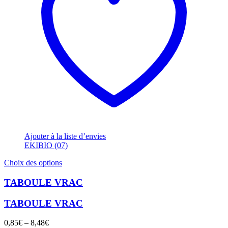
Ajouter à la liste d’envies
EKIBIO (07)
Ce
Choix des options
produit
a
TABOULE VRAC
plusieurs
variations.
TABOULE VRAC
Les
options
0,85
€
–
8,48
€
peuvent