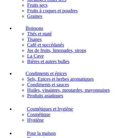
Fruits secs
Fruits à coques et poudres
Graines
Boissons
Thés et maté
Tisanes
Café et succédanés
Jus de fruits, limonades, sirops
La Cave
Bières et autres bulles
Condiments et épices
Sels, Epices et herbes aromatiques
Condiments et sauces
Huiles, vinaigres, moutardes, mayonnaises
Produits asiatiques
Cosmétiques et hygiène
Cosmétique
Hygiène
Pour la maison