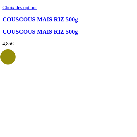
Ce
Choix des options
produit
a
COUSCOUS MAIS RIZ 500g
plusieurs
variations.
COUSCOUS MAIS RIZ 500g
Les
options
4,85
€
peuvent
être
choisies
sur
la
page
du
produit