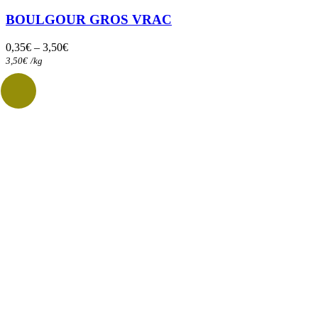
plusieurs
variations.
BOULGOUR GROS VRAC
Les
options
0,35
€
–
3,50
€
peuvent
3,50
€
/
kg
être
choisies
sur
la
page
du
produit