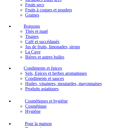
Fruits secs
Fruits à coques et poudres
Graines
Boissons
Thés et maté
Tisanes
Café et succédanés
Jus de fruits, limonades, sirops
La Cave
Bières et autres bulles
Condiments et épices
Sels, Epices et herbes aromatiques
Condiments et sauces
Huiles, vinaigres, moutardes, mayonnaises
Produits asiatiques
Cosmétiques et hygiène
Cosmétique
Hygiène
Pour la maison