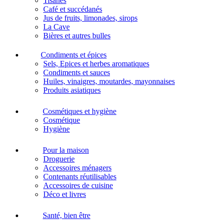
Tisanes
Café et succédanés
Jus de fruits, limonades, sirops
La Cave
Bières et autres bulles
Condiments et épices
Sels, Epices et herbes aromatiques
Condiments et sauces
Huiles, vinaigres, moutardes, mayonnaises
Produits asiatiques
Cosmétiques et hygiène
Cosmétique
Hygiène
Pour la maison
Droguerie
Accessoires ménagers
Contenants réutilisables
Accessoires de cuisine
Déco et livres
Santé, bien être