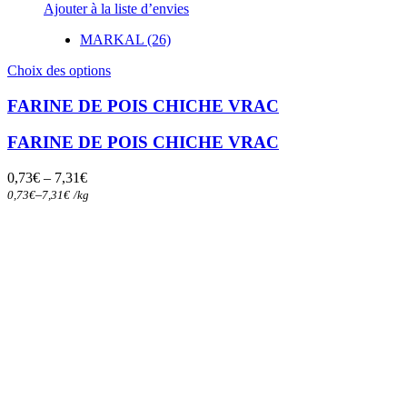
Ajouter à la liste d’envies
MARKAL (26)
Ce
Choix des options
produit
a
FARINE DE POIS CHICHE VRAC
plusieurs
variations.
FARINE DE POIS CHICHE VRAC
Les
options
0,73
€
–
7,31
€
peuvent
–
0,73
€
7,31
€
/
kg
être
choisies
sur
la
page
du
produit