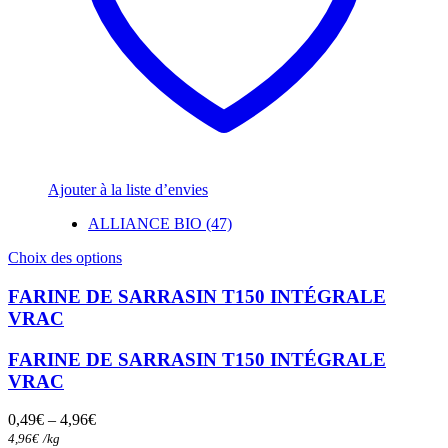
Ajouter à la liste d’envies
ALLIANCE BIO (47)
Ce
Choix des options
produit
a
FARINE DE SARRASIN T150 INTÉGRALE
plusieurs
VRAC
variations.
Les
FARINE DE SARRASIN T150 INTÉGRALE
options
VRAC
peuvent
être
choisies
0,49
€
–
4,96
€
sur
4,96
€
/
kg