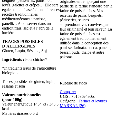
beignets, pâtisseries, pains non
originales en remplaçant une
levés, galettes et crêpes… Elle sert
partie de la farine standard par la
également de base à de nombreuses
farine de pois chiches. Vos
recettes traditionnelles
recettes de pains, beignets,
méditerranéennes : panisse,
pâtisseries, sauces…
panelli… A conserver dans un
surprendront vos convives par
endroit frais, sec et à l’abri de la
leur originalité et leur saveur. La
lumière.
farine de pois chiches est
également traditionnellement
TRACES POSSIBLES
utilisée dans la conception des
D’ALLERGÈNES
panisse, farinata, socca, panelle,
Gluten, Lupin, Sésame, Soja
bessan puda, thalpa et autre
pakoras…
Ingrédients :
Pois chiches*
*Ingrédients issus de l’agriculture
biologique
Traces possibles de gluten, lupin,
Rupture de stock
sésame et soja
Comparer
Valeurs nutritionnelles
UGS :
7b1536e4ac6c
(pour 100g) :
Catégorie :
Farines et levures
Valeur énergétique 1454 kJ / 345,5
MARKAL (26)
kcal
Matières grasses 6,5 g